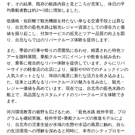
す。その結果、既存の航路内容と見どころが充実し、休日の平
均乗船者数は約2〜3倍に増加しました。
低価格・短距離で観光機能を持たない単なる交通手段とは異な
り、台北市の藍色水路は観光レジャー資源としての潜在力と価
値を掘り起こし、付加サービスの拡充とツアー品質の向上を図
り、台北ならではのリバークルーズ体験を提供します。
また、季節の行事や祭りの雰囲気に合わせ、精選された特色ツ
アーを随時展開。乗船クルーズにイベントや飲食を組み合わ
せ、乗客に複合的なリバー体験を提供しています。さらにリバ
ーサイドの軽食店の出店により、撮影やSNSでのチェックインの
人気スポットとなり、埠頭の風景に新たな活力を吹き込みまし
た。従来とは異なるリバークルーズの魅力を生み出し、観光・
レジャー価値を高めています。現在では、台北市の藍色水路の
船上で、高品質なカスタムメイドのリバークルーズを体験でき
ます。
河川環境教育の裾野を広げるため、「藍色水路 校外学習」プロ
グラムを継続実施。校外学習×乗船クルーズの推進モデルによ
り、台北市の児童生徒が水域の生態や水辺の風景に触れ、自ら
の生活環境への理解を深めると同時に、本市のシティプロモー