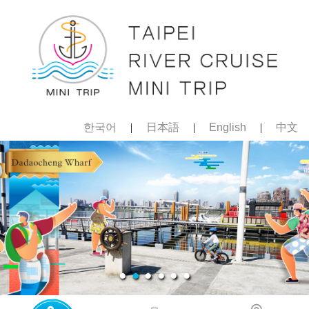
한국어
|
日本語
|
English
|
中文
●
●
●
●
●
●