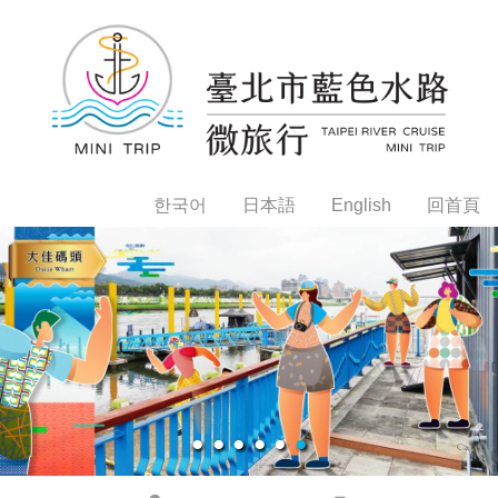
한국어
日本語
English
回首頁
●
●
●
●
●
●