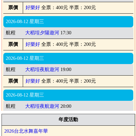
票價
好樂好
全票：400元 半票：200元
2026-08-12 星期三
航程
大稻埕夕陽遊河
17:30
票價
好樂好
全票：400元 半票：200元
2026-08-12 星期三
航程
大稻埕夜航遊河
19:00
票價
好樂好
全票：400元 半票：200元
2026-08-12 星期三
航程
大稻埕夜航遊河
20:00
票價
好樂好
全票：400元 半票：200元
年度活動
2026台北水舞嘉年華
2026-08-13 星期四